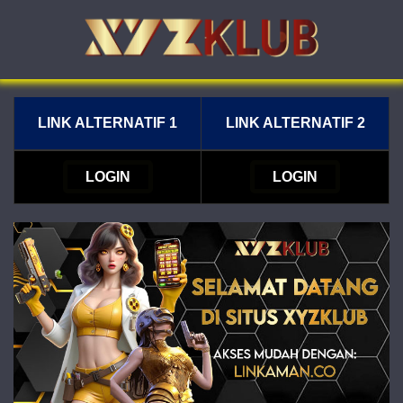
LINK ALTERNATIF 1
LINK ALTERNATIF 2
LOGIN
LOGIN