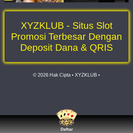
XYZKLUB - Situs Slot
Promosi Terbesar Dengan
Deposit Dana & QRIS
© 2026 Hak Cipta • XYZKLUB •
Daftar